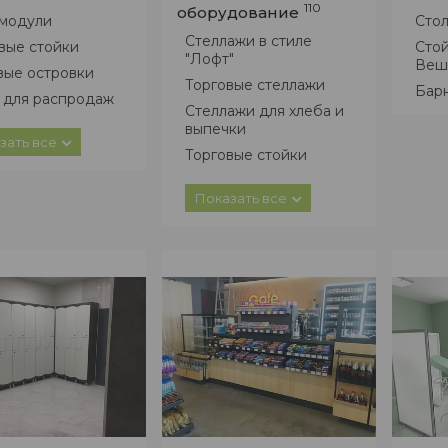
110
оборудование
модули
Сто
Стеллажи в стиле
вые стойки
Сто
"Лофт"
Веш
вые островки
Торговые стеллажи
Бар
 для распродаж
Стеллажи для хлеба и
и ресепшн
выпечки
зать все
вки
Торговые стойки
Сетчатые стеллажи
Показать все
Стеллажи для овощей
Винные стеллажи и
шкафы
Сигаретные шкафы
Стол для распродаж
Стойки