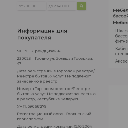
Мебел
бассей
Мебел
Информация для
Шкафч
бассе
покупателя
фитне
Кабин
ЧСТУП «ТрейдДизайн»
стено
230023 г. Гродно ул. Большая Троицкая,
Аксес
47
Дата регистрации в Торговом реестре/
Реестре бытовых услуг: Не подлежит
занесению в реестр
Номер в Торговом реестре/Реестре
бытовых услуг: Не подлежит занесению
в реестр, Республика Беларусь
УНП: 590661279
Регистрационный орган: Гродненский
горисполком
Дата регистрации компании: 15.10.2004