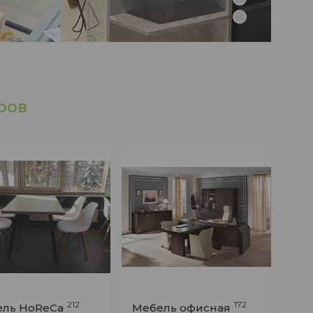
4
ров
212
172
ль HoReCa
Мебель офисная