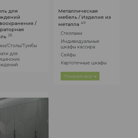
ль для
Металлическая
еждений
мебель / Изделия из
воохранения /
411
металла
раторная
Стеллажи
25
ель
Индивидуальные
йки/Столы/Тумбы
шкафы кассира
ати для
Сейфы
ицинских
Картотечные шкафы
еждений
Мобильные тумбы
Показать все
Шкафы металлические