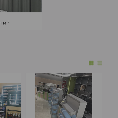
7
УГИ