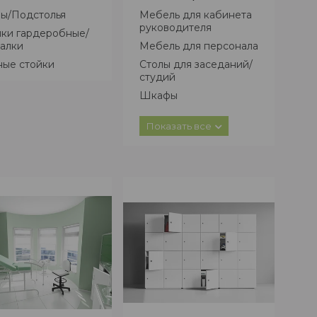
лы/Подстолья
Мебель для кабинета
руководителя
йки гардеробные/
алки
Мебель для персонала
ные стойки
Столы для заседаний/
студий
Шкафы
Столы журнальные
Показать все
Тумбы