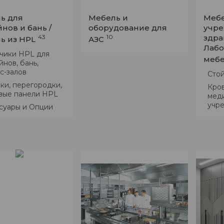
ь для
Мебель и
Мебе
нов и бань /
оборудование для
учр
43
10
здра
ь из HPL
АЗС
Лабо
ики HPL для
меб
йнов, бань,
с-залов
Сто
ки, перегородки,
Кров
вые панели HPL
мед
учр
суары и Опции