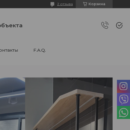
2 отзыва
Корзина
объекта
онтакты
F.A.Q.