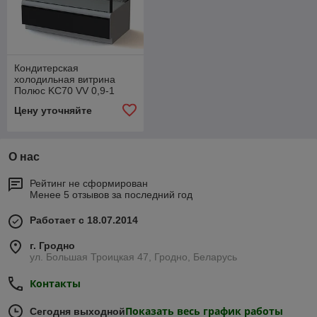
Кондитерская
холодильная витрина
Полюс KC70 VV 0,9-1
(ВХСв-0,9д Сarboma
Цену уточняйте
Cube Люкс ТЕХНО)
О нас
Рейтинг не сформирован
Менее 5 отзывов за последний год
Работает с 18.07.2014
г. Гродно
ул. Большая Троицкая 47, Гродно, Беларусь
Контакты
Показать весь график работы
Сегодня выходной