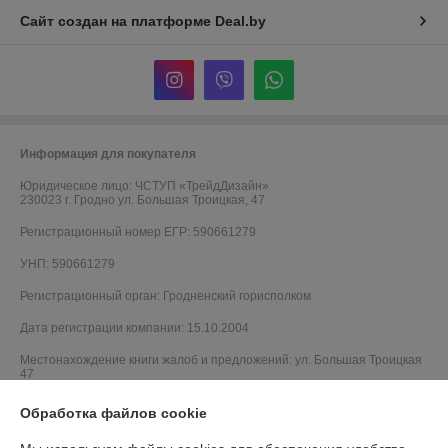
Сайт создан на платформе Deal.by
Информация для покупателя
Юридическое лицо:
ЧСТУП «ТрейдДизайн»
230023 г. Гродно ул. Большая Троицкая, 47
Регистрационный номер ЕГР: 590661279
УНП: 590661279
Регистрационный орган: Гродненский горисполком
Дата регистрации компании: 15.10.2004
Местонахождение книги жалоб и предложений: ул. Большая Троицкая
47
Обработка файлов cookie