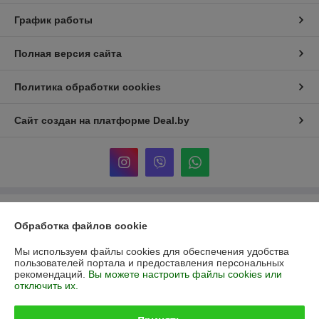
График работы
Полная версия сайта
Политика обработки cookies
Сайт создан на платформе Deal.by
Информация для покупателя
Обработка файлов cookie
Юридическое лицо:
ЧСТУП «ТрейдДизайн»
230023 г. Гродно ул. Большая Троицкая, 47
Мы используем файлы cookies для обеспечения удобства
пользователей портала и предоставления персональных
Регистрационный номер ЕГР: 590661279
рекомендаций.
Вы можете настроить файлы cookies или
отключить их.
УНП: 590661279
Регистрационный орган: Гродненский горисполком