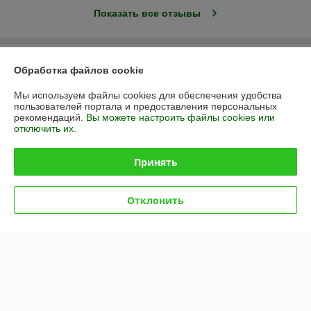
Показать все отзывы
О нас
Обработка файлов cookie
Контакты
Мы используем файлы cookies для обеспечения удобства
пользователей портала и предоставления персональных
рекомендаций.
Вы можете настроить файлы cookies или
Доставка и оплата
отключить их.
График работы
Принять
Полная версия сайта
Отклонить
Политика обработки cookies
Сайт создан на платформе Deal.by