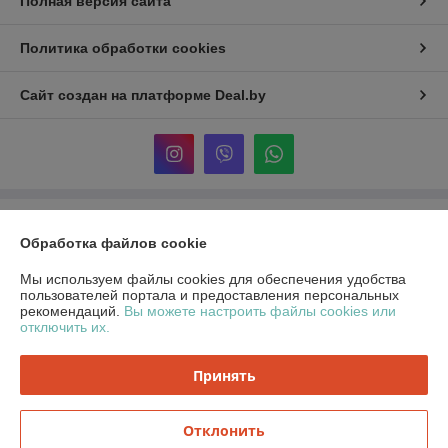
Полная версия сайта
Политика обработки cookies
Сайт создан на платформе Deal.by
Информация для покупателя
Обработка файлов cookie
Юридическое лицо:
ЧСТУП «ТрейдДизайн»
230023 г. Гродно ул. Большая Троицкая, 47
Мы используем файлы cookies для обеспечения удобства
пользователей портала и предоставления персональных
Регистрационный номер ЕГР: 590661279
рекомендаций.
Вы можете настроить файлы cookies или
отключить их.
УНП: 590661279
Регистрационный орган: Гродненский горисполком
Принять
Дата регистрации компании: 15.10.2004
Отклонить
Местонахождение книги жалоб и предложений: ул. Большая Троицкая