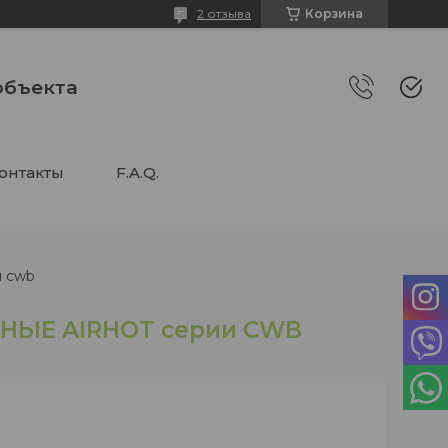
2 отзыва
Корзина
объекта
онтакты
F.A.Q.
и cwb
ЫЕ AIRHOT серии CWB